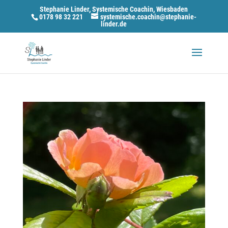
Stephanie Linder, Systemische Coachin, Wiesbaden
0178 98 32 221
systemische.coachin@stephanie-
linder.de